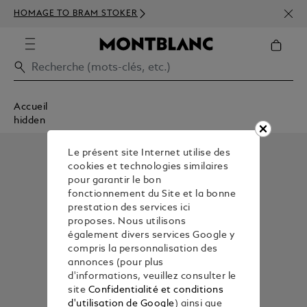
INSC
HOMAGE TO BRAM STOKER
350€
Accueil
hidden
Le présent site Internet utilise des
cookies et technologies similaires
pour garantir le bon
fonctionnement du Site et la bonne
prestation des services ici
proposes. Nous utilisons
également divers services Google y
compris la personnalisation des
annonces (pour plus
d'informations, veuillez consulter le
site
Confidentialité et conditions
d'utilisation de Google
) ainsi que