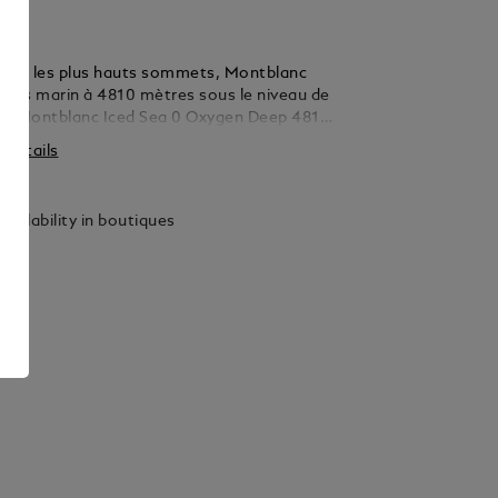
 visé les plus hauts sommets, Montblanc
ivers marin à 4810 mètres sous le niveau de
 la Montblanc Iced Sea 0 Oxygen Deep 4810.
cier de ce cadran est inspiré de la Mer de
s détails
ipal glacier du massif du Mont-Blanc. Sa
le résultat d’une technique ancestrale
liée appelée gratté-boisé. Logée dans un
vailability in boutiques
titane de 43 mm entièrement dépourvu
avec un bouclier protégeant la couronne
te montre de plongée possède un fond de
 d’une gravure en 3D de la vue offerte aux
ui s’aventurent sous la glace. La montre est
 le mouvement automatique MB 29.29 de
 Montblanc, certifié COSC, qui dispose
e de marche d’environ cinq jours et qui est
la norme ISO 6425 pour la plongée sous-
e est étanche jusqu’à 4810 mètres.