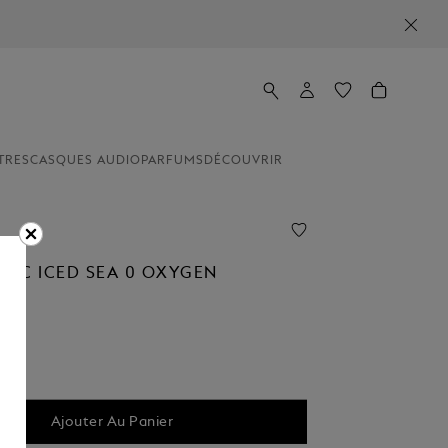
TRES
CASQUES AUDIO
PARFUMS
DÉCOUVRIR
NC ICED SEA 0 OXYGEN
10
Ajouter Au Panier