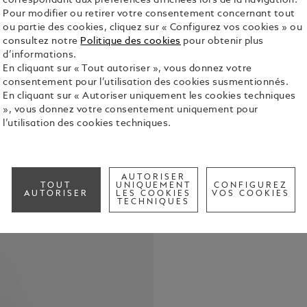
correspondant aux préférences affichées lors de la navigation.
Pour modifier ou retirer votre consentement concernant tout
ou partie des cookies, cliquez sur « Configurez vos cookies » ou
consultez notre
Politique des cookies
pour obtenir plus
Après avoir
d’informations.
explore l’un
En cliquant sur « Tout autoriser », vous donnez votre
la mer avec
consentement pour l’utilisation des cookies susmentionnés.
Le motif gla
Voir tous le
En cliquant sur « Autoriser uniquement les cookies techniques
Glace, princ
», vous donnez votre consentement uniquement pour
texture est 
l’utilisation des cookies techniques.
presque oub
Check a
boîtier en 
d’oxygène, 
vissée, cet
AUTORISER
boîtier orné
TOUT
UNIQUEMENT
CONFIGUREZ
AUTORISER
LES COOKIES
VOS COOKIES
plongeurs q
TECHNIQUES
animée par
manufacture
d’une réserv
conforme à 
marine. Ell