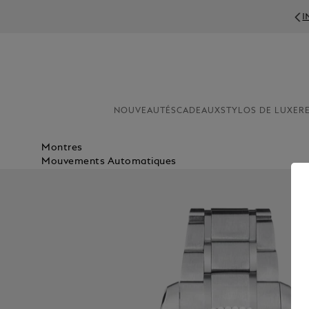
IN
NOUVEAUTÉS
CADEAUX
STYLOS DE LUXE
R
Montres
Mouvements Automatiques