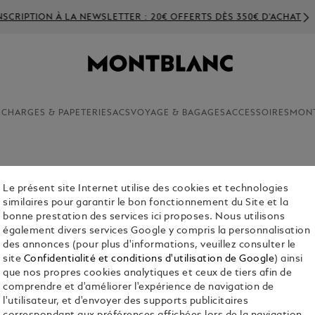
SCRIPTION À LA NEWSLETTER : 20€ OFFERTS DÈS 350€ D'ACHAT
ECHARGES & PAPETERIE
SACS
VOYAGE & BAGAGES
ACCESSOIRES
MON
Le présent site Internet utilise des cookies et technologies
MONTBLA
similaires pour garantir le bon fonctionnement du Site et la
DEEP 48
bonne prestation des services ici proposes. Nous utilisons
également divers services Google y compris la personnalisation
€ 9,600.00
des annonces (pour plus d'informations, veuillez consulter le
site
Confidentialité et conditions d'utilisation de Google
) ainsi
que nos propres cookies analytiques et ceux de tiers afin de
comprendre et d'améliorer l'expérience de navigation de
l'utilisateur, et d'envoyer des supports publicitaires