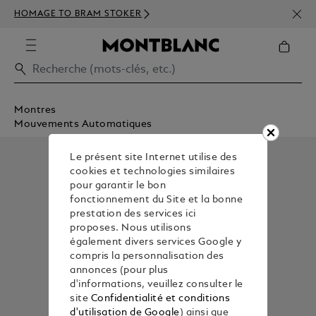
INSC
HOMAGE TO BRAM STOKER
350€
Montres
Mouvements Automatiques
Le présent site Internet utilise des
cookies et technologies similaires
pour garantir le bon
fonctionnement du Site et la bonne
prestation des services ici
proposes. Nous utilisons
également divers services Google y
compris la personnalisation des
annonces (pour plus
d'informations, veuillez consulter le
site
Confidentialité et conditions
d'utilisation de Google
) ainsi que