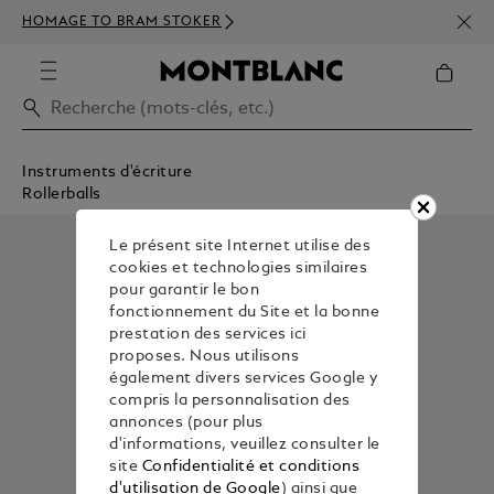
INSC
HOMAGE TO BRAM STOKER
350€
Instruments d'écriture
Rollerballs
Le présent site Internet utilise des
cookies et technologies similaires
pour garantir le bon
fonctionnement du Site et la bonne
prestation des services ici
proposes. Nous utilisons
également divers services Google y
compris la personnalisation des
annonces (pour plus
d'informations, veuillez consulter le
site
Confidentialité et conditions
d'utilisation de Google
) ainsi que