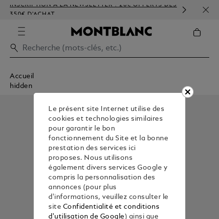
INSCRIPTION À LA NEWSLETTER : 20€ OFFERTS DÈS
PERS
350€ D'ACHAT
GAU
Accueil
hidden
Le présent site Internet utilise des
cookies et technologies similaires
pour garantir le bon
fonctionnement du Site et la bonne
prestation des services ici
proposes. Nous utilisons
également divers services Google y
compris la personnalisation des
annonces (pour plus
d'informations, veuillez consulter le
site
Confidentialité et conditions
d'utilisation de Google
) ainsi que