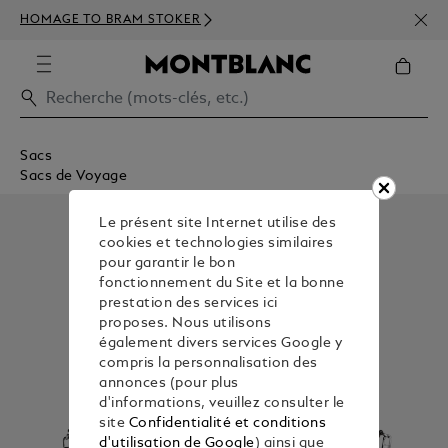
INSC
HOMAGE TO BRAM STOKER
350€
Sacs
Sacs de Voyage
Le présent site Internet utilise des
cookies et technologies similaires
pour garantir le bon
fonctionnement du Site et la bonne
prestation des services ici
proposes. Nous utilisons
également divers services Google y
compris la personnalisation des
annonces (pour plus
d'informations, veuillez consulter le
site
Confidentialité et conditions
d'utilisation de Google
) ainsi que