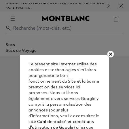
INSCRIPTION À LA NEWSLETTER : 20€ OFFERTS DÈS
PERS
350€ D'ACHAT
GAU
Sacs
Sacs de Voyage
Le présent site Internet utilise des
cookies et technologies similaires
pour garantir le bon
fonctionnement du Site et la bonne
prestation des services ici
proposes. Nous utilisons
également divers services Google y
compris la personnalisation des
annonces (pour plus
d'informations, veuillez consulter le
site
Confidentialité et conditions
d'utilisation de Google
) ainsi que