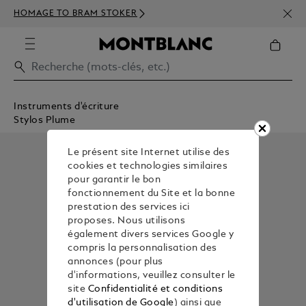
INSC
HOMAGE TO BRAM STOKER
350€
Instruments d'écriture
Stylos Plume
Le présent site Internet utilise des
cookies et technologies similaires
pour garantir le bon
fonctionnement du Site et la bonne
prestation des services ici
proposes. Nous utilisons
également divers services Google y
compris la personnalisation des
annonces (pour plus
d'informations, veuillez consulter le
site
Confidentialité et conditions
d'utilisation de Google
) ainsi que