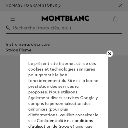
INSC
HOMAGE TO BRAM STOKER
350€
Instruments d'écriture
Stylos Plume
Le présent site Internet utilise des
cookies et technologies similaires
pour garantir le bon
fonctionnement du Site et la bonne
prestation des services ici
proposes. Nous utilisons
également divers services Google y
compris la personnalisation des
annonces (pour plus
d'informations, veuillez consulter le
site
Confidentialité et conditions
d'utilisation de Google
) ainsi que