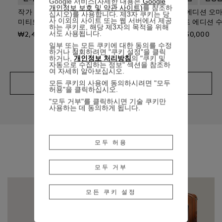
Google 서비스(자세한 내용은
Google
개인정보 보호 및 약관 사이트)
를 참조하
작가 에디션 오마주 투 브램 스토커 리
작가 에디션 오마
십시오)를 사용합니다. 제3자 쿠키는 당
사 이외의 사이트 또는 웹 서버에서 제공
미티드 에디션 만년필
미티드 에디션 
하는 쿠키로, 해당 제3자의 목적을 위해
서도 사용됩니다.
₩2,410,000
₩1,930,000
일부 또는 모든 쿠키에 대한 동의를 수정
하거나 철회하려면 "쿠키 설정"을 클릭
하거나,
개인정보 처리방침
의 "쿠키 및
자동으로 수집하는 정보" 섹션을 참조하
여 자세히 알아보십시오.
모든 쿠키의 사용에 동의하시려면 "모두
자세히 보기
허용"을 클릭하십시오.
"모두 거부"를 클릭하시면 기술 쿠키만
사용하는 데 동의하게 됩니다.
모두 허용
CATEGORY
모두 거부
모든 쿠키 설정