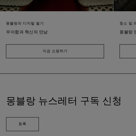
몽블랑의 디지털 필기
청소 및 
우아함과 혁신의 만남
몽블랑 
지금 쇼핑하기
몽블랑 뉴스레터 구독 신청
등록