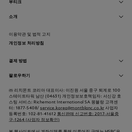
부티크
소개
이용약관 및 법적 고지
개인정보 처리방침
결제 방법
팔로우하기
㈜ 리치몬트 코리아 대표이사: 이진원 서울 중구 퇴계로 100
스테이트타워 남산 (04631) 개인정보보호책임자: 서신강 호
스팅 서비스: Richemont International SA 몽블랑 고객센
터: 1877-5408/
service.korea@montblanc.co.kr
사업자
등록번호: 102-81-41612
통신판매 신고번호: 2017-서울중
구-1264 (사업자 정보확인)
본 웹사이트에서 계좌이체를 통해 이루어진 구매는 HSBC은