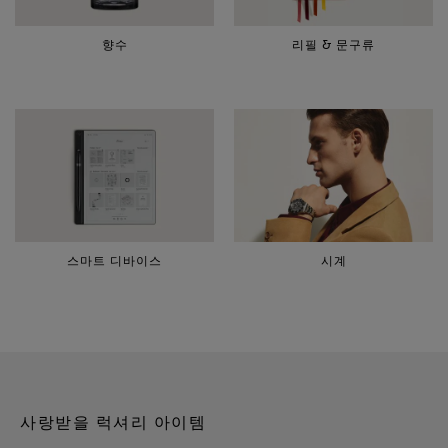
향수
리필 & 문구류
스마트 디바이스
시계
사랑받을 럭셔리 아이템