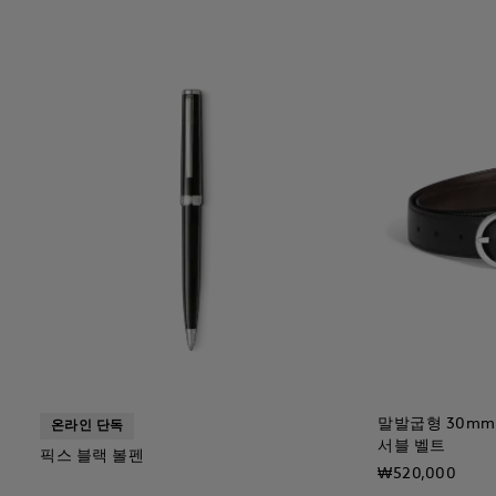
말발굽형 30m
온라인 단독
서블 벨트
픽스 블랙 볼펜
₩520,000