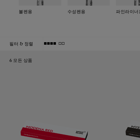
볼펜용
수성펜용
파인라이너
정렬
필터 & 정렬
6 모든 상품