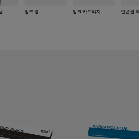
용
잉크 병
잉크 카트리지
만년필 