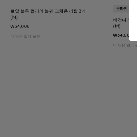
온라인 품절
로얄 블루 컬러의 볼펜 교체용 리필 2개
(M)
버건디 레드
(M)
₩34,000
₩34,000
더 많은 컬러 옵션
더 많은 컬러 