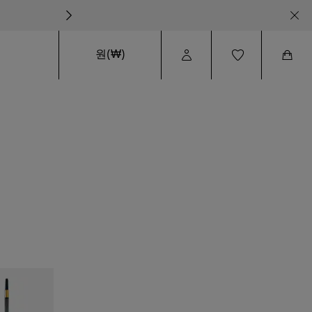
원(₩)
User
Wishlist
Cart
Profile