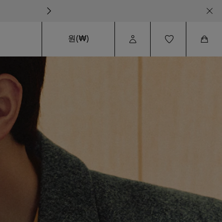
원(₩)
User
Wishlist
Cart
Profile