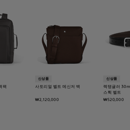
신상품
신상품
백팩
사토리얼 벨트 메신저 백
렉탱귤러 30
스튁 벨트
₩2,120,000
₩520,000