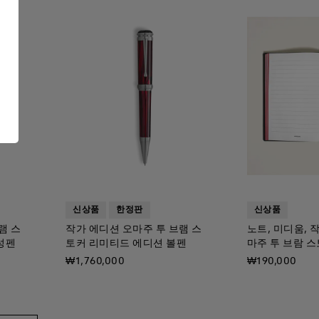
신상품
한정판
신상품
램 스
작가 에디션 오마주 투 브램 스
노트, 미디움, 
성펜
토커 리미티드 에디션 볼펜
마주 투 브람 스
₩1,760,000
₩190,000