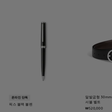
말발굽형 30m
온라인 단독
서블 벨트
픽스 블랙 볼펜
₩520,000