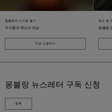
몽블랑의 디지털 필기
청소 및 
우아함과 혁신의 만남
몽블랑 
지금 쇼핑하기
몽블랑 뉴스레터 구독 신청
등록