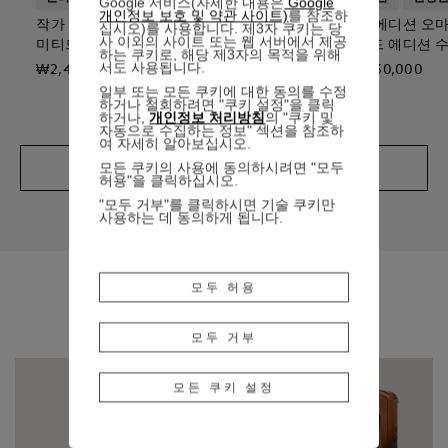
Google 서비스(자세한 내용은
Google
개인정보 보호 및 약관 사이트)
를 참조하
작가 에디션 오마주 투 브램 스토커 리
작가 에디션 오마
십시오)를 사용합니다. 제3자 쿠키는 당
사 이외의 사이트 또는 웹 서버에서 제공
미티드 에디션 만년필
미티드 에디션 
하는 쿠키로, 해당 제3자의 목적을 위해
서도 사용됩니다.
₩2,410,000
₩1,930,000
일부 또는 모든 쿠키에 대한 동의를 수정
하거나 철회하려면 "쿠키 설정"을 클릭
하거나,
개인정보 처리방침
의 "쿠키 및
자동으로 수집하는 정보" 섹션을 참조하
여 자세히 알아보십시오.
모든 쿠키의 사용에 동의하시려면 "모두
자세히 보기
허용"을 클릭하십시오.
"모두 거부"를 클릭하시면 기술 쿠키만
사용하는 데 동의하게 됩니다.
모두 허용
CATEGORY
모두 거부
모든 쿠키 설정