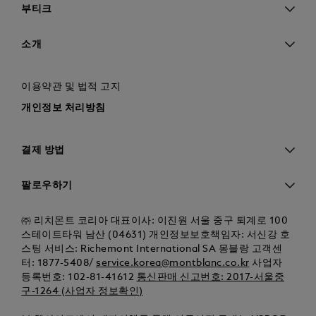
부티크
소개
이용약관 및 법적 고지
개인정보 처리방침
결제 방법
팔로우하기
㈜ 리치몬트 코리아 대표이사: 이진원 서울 중구 퇴계로 100
스테이트타워 남산 (04631) 개인정보보호책임자: 서신강 호
스팅 서비스: Richemont International SA 몽블랑 고객센
터: 1877-5408/
service.korea@montblanc.co.kr
사업자
등록번호: 102-81-41612
통신판매 신고번호: 2017-서울중
구-1264 (사업자 정보확인)
본 웹사이트에서 계좌이체를 통해 이루어진 구매는 HSBC은