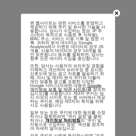
본 웹사이트는 관련 서비스를 운영하고
제공하기 위해 쿠키 및 유사한 기술을 사
용합니다. 당사가 수집하는 정보: IP 주
소(처리 목적으로 사용된 후 삭제됨),
MAC 주소, 서비스 이용 기록 및 방문 기
록. 귀하의 분석 데이터는 Google
Analytics에서 이벤트 데이터의 경우 26
개월, 사용자 데이터의 경우 14개월 동
안 보존됩니다.동의를 철회하면, 당사는
향후 모든 데이터 수집을 중단합니다.
또한, 당사는 사용자의 브라우징 경험을
이해하고 개선하며 브라우징 중 표시된
선호도에 맞는 광고 자료를 발송하기 위
해, 자사 및 제3자 분석 쿠키와 더불어
개인 맞춤형 광고를 포함한 다양한
Google 서비스(자세한 내용은
Google
개인정보 보호 및 약관 사이트)
를 참조하
십시오)를 사용합니다. 제3자 쿠키는 당
사 이외의 사이트 또는 웹 서버에서 제공
하는 쿠키로, 해당 제3자의 목적을 위해
서도 사용됩니다.
일부 또는 모든 쿠키에 대한 동의를 수정
하거나 철회하려면 "쿠키 설정"을 클릭
하거나,
개인정보 처리방침
의 "쿠키 및
자동으로 수집하는 정보" 섹션을 참조하
여 자세히 알아보십시오.
모든 쿠키의 사용에 동의하시려면 "모두