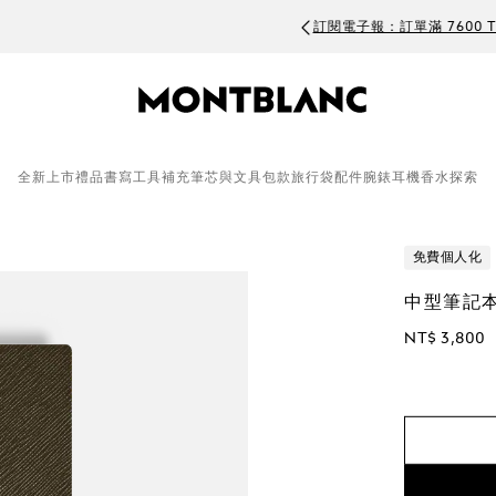
訂閱電子報：訂單滿 7600 TWD 可享 500 TWD 折扣
全新上市
禮品
書寫工具
補充筆芯與文具
包款
旅行袋
配件
腕錶
耳機
香水
探索
免費個人化
中型筆記
NT$ 3,800