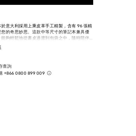
於意大利採用上乘皮革手工精製，含有 96 張精
捉您的奇思妙思。這款中等尺寸的筆記本兼具優
，能夠輕鬆地從書桌過渡到包袋之中，隨時陪伴
。 意大利製造。尺寸 150 x 210 毫米。
容
存查詢
購
+866 0800 899 009