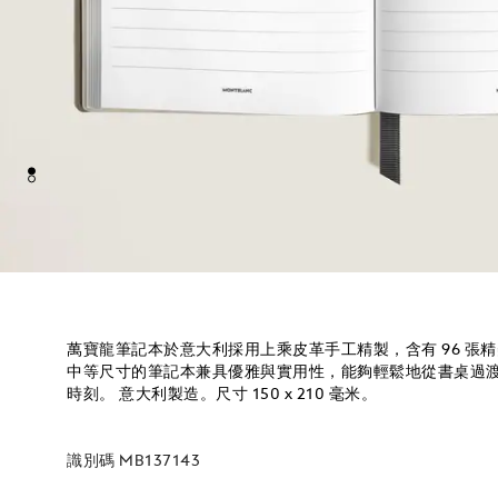
萬寶龍筆記本於意大利採用上乘皮革手工精製，含有 96 張
中等尺寸的筆記本兼具優雅與實用性，能夠輕鬆地從書桌過
時刻。 意大利製造。尺寸 150 x 210 毫米。
識別碼
MB137143