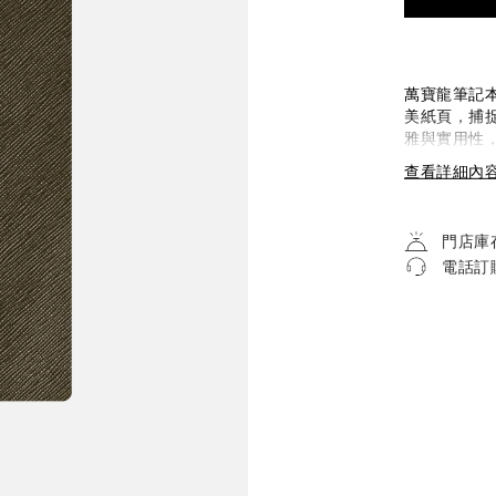
萬寶龍筆記本
美紙頁，捕
雅與實用性
您度過珍貴時刻
查看詳細內
門店庫
電話訂