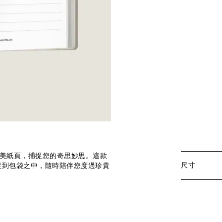
精美紙頁，捕捉您的奇思妙思。這款
尺寸
渡到包袋之中，隨時陪伴您度過珍貴