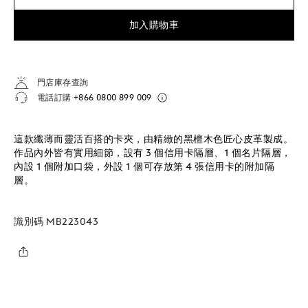
加入購物車
門店庫存查詢
電話訂購
+866 0800 899 009
這款纖薄而靈活百搭的卡夾，由精緻的黑檀木色匠心皮革製成。
作品內外皆有實用細節，設有 3 個信用卡隔層、1 個名片隔層，
內設 1 個附加口袋，外設 1 個可存放第 4 張信用卡的附加隔
層。
識別碼
MB223043