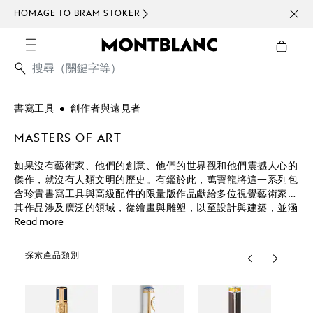
HOMAGE TO BRAM STOKER
訂閱電
書寫工具
創作者與遠見者
MASTERS OF ART
如果沒有藝術家、他們的創意、他們的世界觀和他們震撼人心的
傑作，就沒有人類文明的歷史。有鑑於此，萬寶龍將這一系列包
含珍貴書寫工具與高級配件的限量版作品獻給多位視覺藝術家，
其作品涉及廣泛的領域，從繪畫與雕塑，以至設計與建築，並涵
蓋文藝復興時期、巴洛克時期、印象派時期及以後的各個時期。
Read more
探索產品類別