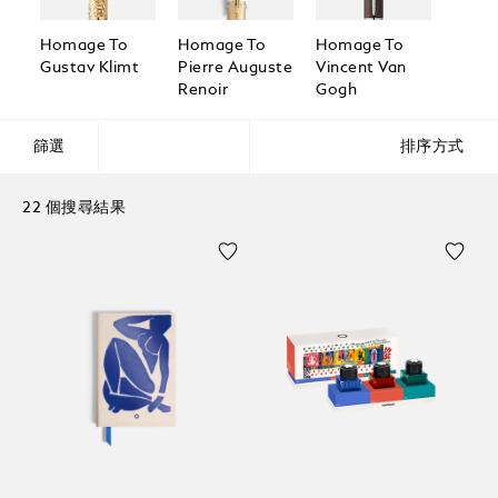
Homage To
Homage To
Homage To
Homa
Gustav Klimt
Pierre Auguste
Vincent Van
Henri
Renoir
Gogh
篩選
排序方式
22 個搜尋結果