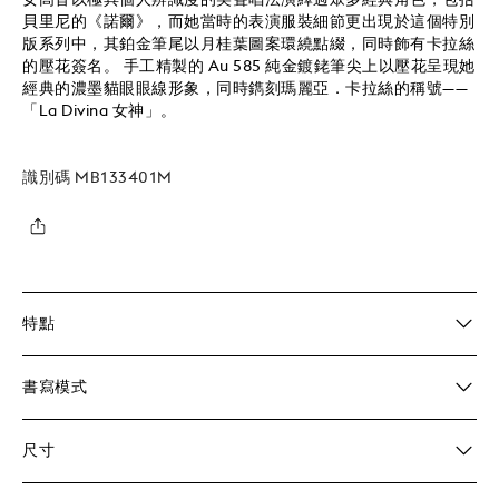
貝里尼的《諾爾》，而她當時的表演服裝細節更出現於這個特別
版系列中，其鉑金筆尾以月桂葉圖案環繞點綴，同時飾有卡拉絲
的壓花簽名。 手工精製的 Au 585 純金鍍銠筆尖上以壓花呈現她
經典的濃墨貓眼眼線形象，同時鐫刻瑪麗亞．卡拉絲的稱號——
「La Divina 女神」。
識別碼
MB133401M
特點
書寫模式
尺寸