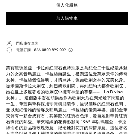
個人化服務
加入購物車
門店庫存查詢
電話訂購
+866 0800 899 009
萬寶龍瑪麗亞．卡拉絲紅寶石色特別版是為紀念二十世紀最具魅
力的女高音瑪麗亞．卡拉絲而誕生，禮讚這位受萬眾景仰的傳奇
女神。卡拉絲個性鮮明，才情兼具，儼如歌劇女神的完美化身。
從米蘭斯卡拉大劇院，到巴黎歌劇院，再到紐約大都會歌劇院，
她在世上多座著名的歌劇院中擁有神聖的尊稱——「La Divina
女神」。 這個版本旨在頌揚她作為歌劇天后在聚光燈下閃耀的
一生，筆蓋與筆桿採用珍貴樹脂製作，呈現濃厚的紅寶石色調，
並以纖細優雅的輪廓反映瑪麗亞．卡拉絲的優美丰姿。鍍鉑金筆
夾飾有一顆合成寶石，其鮮艷的紅寶石色澤，源自她對華貴紅寶
石珠寶的熱愛。筆夾精緻的花瓣形狀向 1965 年以瑪麗亞．卡拉
絲命名的新品種玫瑰致意，紀念她對花卉的深情厚意。這位著名
女高音以極具個人辨識度的美聲唱法演繹過眾多經典角色，包括