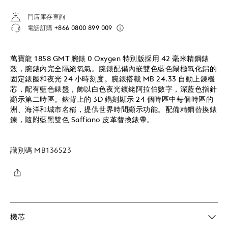
門店庫存查詢
電話訂購
+866 0800 899 009
萬寶龍 1858 GMT 腕錶 0 Oxygen 特別版採用 42 毫米精鋼錶
殼，腕錶內完全隔絕氧氣。腕錶配備內嵌雙色藍色陽極氧化鋁的
固定錶圈和夜光 24 小時刻度。腕錶搭載 MB 24.33 自動上鍊機
芯，配有藍色錶盤，飾以白色夜光鍍銠阿拉伯數字，深藍色指針
顯示第二時區。錶背上的 3D 鐫刻顯示 24 個時區中每個時區的
洲、海洋和城市名稱，提供世界時間顯示功能。配備精鋼替換錶
鍊，隨附藍黑雙色 Saffiano 皮革替換錶帶。
識別碼
MB136523
機芯