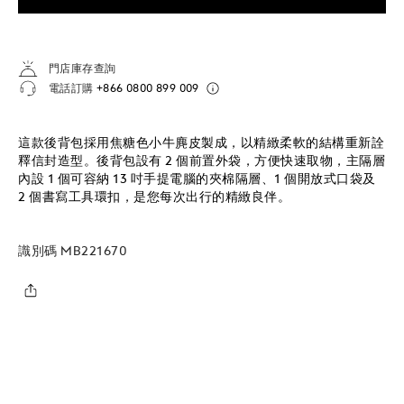
門店庫存查詢
電話訂購
+866 0800 899 009
這款後背包採用焦糖色小牛麂皮製成，以精緻柔軟的結構重新詮
釋信封造型。後背包設有 2 個前置外袋，方便快速取物，主隔層
內設 1 個可容納 13 吋手提電腦的夾棉隔層、1 個開放式口袋及
2 個書寫工具環扣，是您每次出行的精緻良伴。
識別碼
MB221670