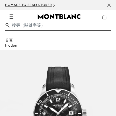
HOMAGE TO BRAM STOKER
訂閱電
首頁
hidden