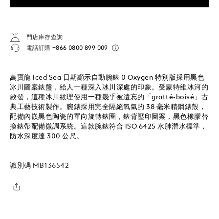
門店庫存查詢
電話訂購
+866 0800 899 009
萬寶龍 Iced Sea 日期顯示自動腕錶 0 Oxygen 特別版採用黑色
冰川圖案錶盤，給人一種深入冰川深處的印象。受蒙特維冰河的
啟發，這種冰川紋理使用一種幾乎被遺忘的「gratté-boisé」古
典工藝技術製作。腕錶採用完全隔絕氧氣的 38 毫米精鋼錶殼，
配備內嵌黑色陶瓷的單向旋轉錶圈，錶背壓印圖案，黑色橡膠替
換錶帶配備微調系統。這款腕錶符合 ISO 6425 水肺潛水標準，
防水深度達 300 公尺。
識別碼
MB136542