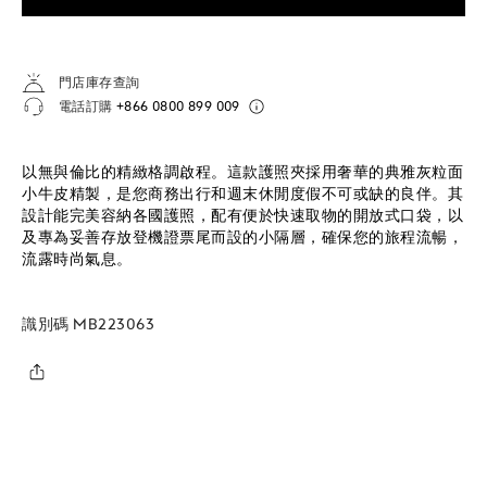
門店庫存查詢
電話訂購
+866 0800 899 009
以無與倫比的精緻格調啟程。這款護照夾採用奢華的典雅灰粒面
小牛皮精製，是您商務出行和週末休閒度假不可或缺的良伴。其
設計能完美容納各國護照，配有便於快速取物的開放式口袋，以
及專為妥善存放登機證票尾而設的小隔層，確保您的旅程流暢，
流露時尚氣息。
識別碼
MB223063