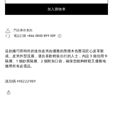
加入購物車
門店庫存查詢
電話訂購
+866 0800 899 009
這款纖巧而時尚的迷你皮夾由優雅的黑檀木色壓花匠心皮革製
成。皮夾外型流麗，適合喜歡輕裝出行的人士，內設 3 個信用卡
隔層、1 個鈔票隔層、2 個附加口袋，確保您能夠輕鬆又優雅地
攜帶所有必需品。
識別碼
MB222989