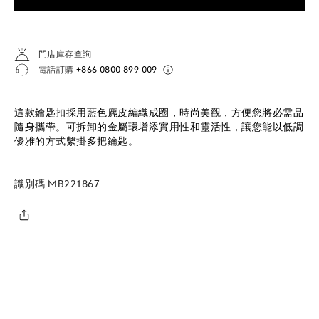
門店庫存查詢
電話訂購
+866 0800 899 009
這款鑰匙扣採用藍色麂皮編織成圈，時尚美觀，方便您將必需品
隨身攜帶。可拆卸的金屬環增添實用性和靈活性，讓您能以低調
優雅的方式繫掛多把鑰匙。
識別碼
MB221867