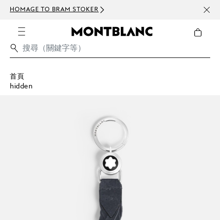
HOMAGE TO BRAM STOKER
訂閱電
首頁
hidden