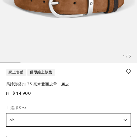
1 / 3
網上售罄
僅限線上販售
馬蹄形搭扣 35 毫米雙面皮帶，麂皮
NT$ 14,900
1. 選擇 Size
35