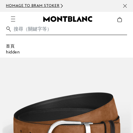
HOMAGE TO BRAM STOKER
訂閱電
首頁
hidden