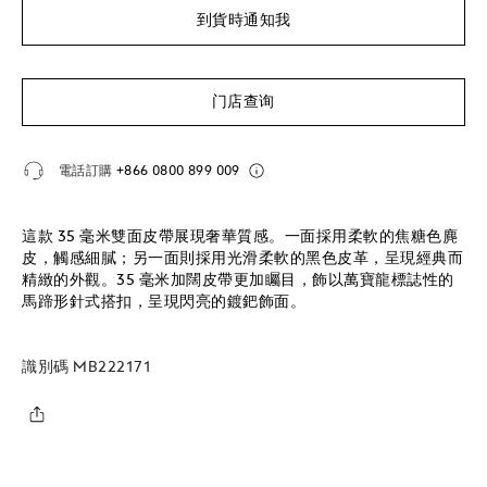
到貨時通知我
门店查询
電話訂購
+866 0800 899 009
這款 35 毫米雙面皮帶展現奢華質感。一面採用柔軟的焦糖色麂
皮，觸感細膩；另一面則採用光滑柔軟的黑色皮革，呈現經典而
精緻的外觀。35 毫米加闊皮帶更加矚目，飾以萬寶龍標誌性的
馬蹄形針式搭扣，呈現閃亮的鍍鈀飾面。
識別碼
MB222171