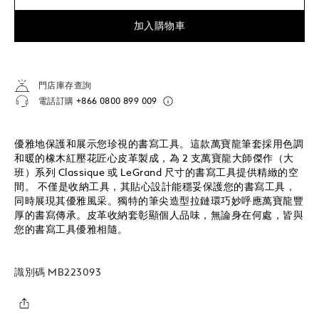
加入購物車
門店庫存查詢
電話訂購
+866 0800 899 009
優雅地保護和展示您珍視的書寫工具。這款萬寶龍筆套採用色調
和暖的橡木紅壓花匠心皮革製成，為 2 支萬寶龍大師傑作（大
班）系列 Classique 或 LeGrand 尺寸的書寫工具提供精緻的空
間。 不僅是收納工具，其貼心設計能穩妥保護您的書寫工具，
同時展現其優雅風采。獨特的筆尖造型拉鏈環巧妙呼應萬寶龍豐
厚的書寫傳承。皮革收納套彰顯個人品味，無論身在何處，皆與
您的書寫工具優雅相隨。
識別碼
MB223093