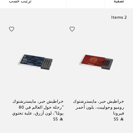
تصفية
ترتيب حسب
2 Items
خراطيش حبر، مايسترشتوك
خراطيش حبر، مايسترشتوك
روميو وجولييت، بلون أحمر
"رحلة حول العالم في 80
فيرونا
يومًا"، لون أزرق، علبة تحتوي
⃁ 55
⃁ 55
على 8 وحدات