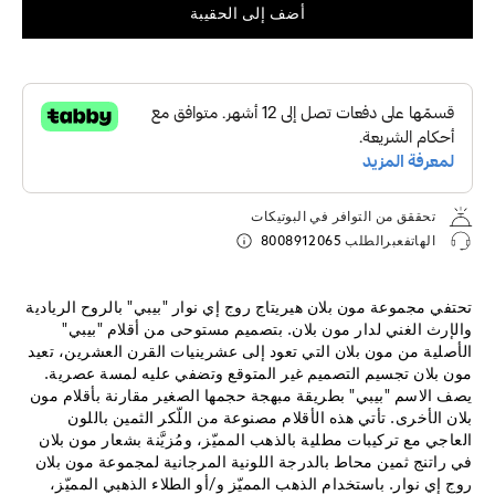
أضف إلى الحقيبة
تحققق من التوافر في البوتيكات
الهاتفعبرالطلب
8008912065
تحتفي مجموعة مون بلان هيريتاج روج إي نوار "بيبي" بالروح الريادية
والإرث الغني لدار مون بلان. بتصميم مستوحى من أقلام "بيبي"
الأصلية من مون بلان التي تعود إلى عشرينيات القرن العشرين، تعيد
مون بلان تجسيم التصميم غير المتوقع وتضفي عليه لمسة عصرية.
يصف الاسم "بيبي" بطريقة مبهجة حجمها الصغير مقارنة بأقلام مون
بلان الأخرى. تأتي هذه الأقلام مصنوعة من اللّكر الثمين باللون
العاجي مع تركيبات مطلية بالذهب المميّز، ومُزيَّنة بشعار مون بلان
في راتنج ثمين محاط بالدرجة اللونية المرجانية لمجموعة مون بلان
روج إي نوار. باستخدام الذهب المميّز و/أو الطلاء الذهبي المميّز،