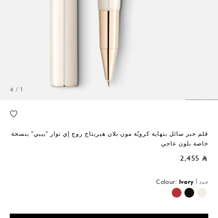
1 / 4
قلم حبر سائل بنهاية كرويّة مون بلان هيريتاج روج إي نوار "بيبي" بنسخة
خاصة بلون عاجي
⃁ 2,455
حدد أ
Ivory
Colour:
محدد