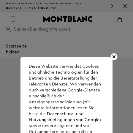
KOSTENLOSER EXPRESSVERSAND FÜR
HOM
BESTELLUNGEN ÜBER 25€
Startseite
hidden
Diese Website verwendet Cookies
und ähnliche Technologien für den
Betrieb und die Bereitstellung der
relevanten Dienste. Wir verwenden
auch verschiedene Google-Dienste
einschließlich der
Anzeigenpersonalisierung (für
weitere Informationen lesen Sie
bitte die
Datenschutz- und
Nutzungsbedingungen von Google
)
sowie unsere eigenen und von
Drittanbietern bereitgestellten