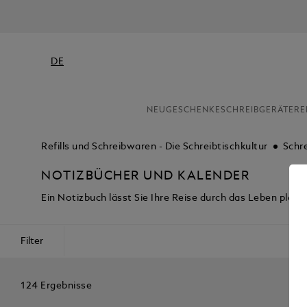
DE
NEU
GESCHENKE
SCHREIBGERÄTE
RE
Refills und Schreibwaren - Die Schreibtischkultur
Schr
NOTIZBÜCHER UND KALENDER
Ein Notizbuch lässt Sie Ihre Reise durch das Leben plane
Filter
124 Ergebnisse