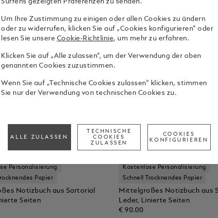
Surfens gezeigten Präferenzen zu senden.
Um Ihre Zustimmung zu einigen oder allen Cookies zu ändern
oder zu widerrufen, klicken Sie auf „Cookies konfigurieren“ oder
lesen Sie unsere
Cookie-Richtlinie
, um mehr zu erfahren.
Klicken Sie auf „Alle zulassen“, um der Verwendung der oben
genannten Cookies zuzustimmen.
Wenn Sie auf „Technische Cookies zulassen“ klicken, stimmen
Sie nur der Verwendung von technischen Cookies zu.
TECHNISCHE
COOKIES
ALLE ZULASSEN
COOKIES
KONFIGURIEREN
ZULASSEN
se Personalisierung
Kostenlose Personalisierung
Trocknendes Papier
Schnell Trocknendes Papier
oßes Notizbuch aus Sartorial
Mittelgroßes Notizbuch aus S
nierte Seiten
Leder, Linierte Seiten
€ 90.00