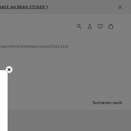
EN
KOPFHÖRER
PARFUM
ENTDECKEN
.
Sortieren nach