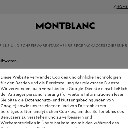
HOMMAGE AN BRAM STOKER
FILLS UND SCHREIBWAREN
TASCHEN
REISEGEPÄCK
ACCESSOIRES
UHR
eibwaren
Diese Website verwendet Cookies und ähnliche Technologien
n. Sie stehen für das Geschäft und verkörpern Ihre Abenteuerlust
für den Betrieb und die Bereitstellung der relevanten Dienste.
Wir verwenden auch verschiedene Google-Dienste einschließlich
der Anzeigenpersonalisierung (für weitere Informationen lesen
Sie bitte die
Datenschutz- und Nutzungsbedingungen von
Google
) sowie unsere eigenen und von Drittanbietern
bereitgestellten analytischen Cookies, um das Surferlebnis des
Benutzers zu verstehen und zu verbessern und
Werbematerialien in Übereinstimmung mit den während des