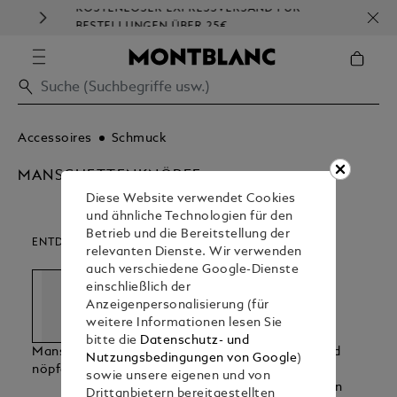
KOSTENLOSER EXPRESSVERSAND FÜR
BESTELLUNGEN ÜBER 25€
Accessoires
Schmuck
MANSCHETTENKNÖPFE
Diese Website verwendet Cookies
und ähnliche Technologien für den
Betrieb und die Bereitstellung der
ENTDECKEN SIE UNSERE KATEGORIEN
relevanten Dienste. Wir verwenden
auch verschiedene Google-Dienste
einschließlich der
Anzeigenpersonalisierung (für
weitere Informationen lesen Sie
bitte die
Datenschutz- und
Manschettenk
Armbaender
Krawattennad
Nutzungsbedingungen von Google
)
Nöpfe
Eln &
sowie unsere eigenen und von
Anstecknadeln
Drittanbietern bereitgestellten