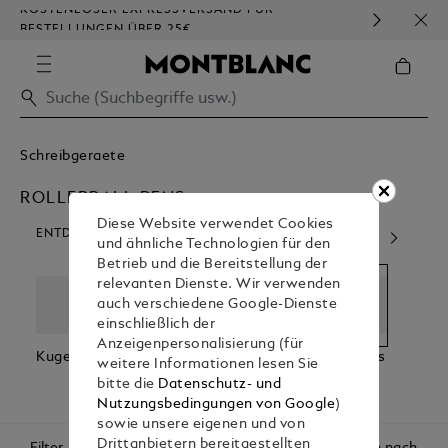
KOSTENLOSER EXPRESSVERSAND FÜR
HOM
BESTELLUNGEN ÜBER 25€
Schreibgeraete
ROLLERBALL PENS
Diese Website verwendet Cookies
ENTDECKEN SIE UNSERE KATEGORIEN
und ähnliche Technologien für den
Betrieb und die Bereitstellung der
relevanten Dienste. Wir verwenden
auch verschiedene Google-Dienste
einschließlich der
Anzeigenpersonalisierung (für
Kugelschreiber
Fuellfederhalt
Rollerball Pens
Fineli
weitere Informationen lesen Sie
Er
bitte die
Datenschutz- und
Nutzungsbedingungen von Google
)
sowie unsere eigenen und von
Drittanbietern bereitgestellten
Filter
Sortieren nach