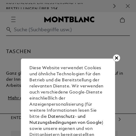
KOSTENLOSER EXPRESSVERSAND FÜR
HOM
BESTELLUNGEN ÜBER 25€
TASCHEN
Diese Website verwendet Cookies
Ganz gleich, ob Sie eine leichte Tasche für den Einkauf in
und ähnliche Technologien für den
der Innenstadt oder eine robuste Tasche für den
Betrieb und die Bereitstellung der
Arbeitsweg suchen, Montblanc bietet Ihnen g...
relevanten Dienste. Wir verwenden
auch verschiedene Google-Dienste
Mehr erfahren
einschließlich der
Anzeigenpersonalisierung (für
weitere Informationen lesen Sie
bitte die
Datenschutz- und
ENTDECKEN SIE UNSERE KATEGORIEN
Nutzungsbedingungen von Google
)
sowie unsere eigenen und von
Drittanbietern bereitgestellten