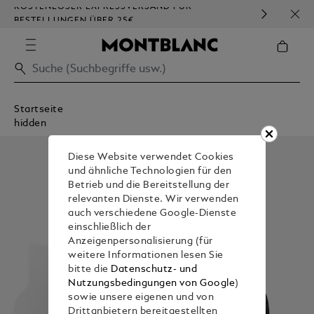
KOSTENLOSER EXPRESSVERSAND FÜR
HOM
BESTELLUNGEN ÜBER 25€
Startseite
hidden
Diese Website verwendet Cookies
und ähnliche Technologien für den
Betrieb und die Bereitstellung der
relevanten Dienste. Wir verwenden
auch verschiedene Google-Dienste
einschließlich der
Anzeigenpersonalisierung (für
weitere Informationen lesen Sie
bitte die
Datenschutz- und
Nutzungsbedingungen von Google
)
sowie unsere eigenen und von
Drittanbietern bereitgestellten