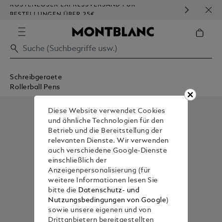
KOSTENLOSER EXPRESSVERSAND FÜR
HOM
BESTELLUNGEN ÜBER 25€
Schreibgeraete
Rollerball Pens
Diese Website verwendet Cookies
und ähnliche Technologien für den
Betrieb und die Bereitstellung der
relevanten Dienste. Wir verwenden
auch verschiedene Google-Dienste
einschließlich der
Anzeigenpersonalisierung (für
weitere Informationen lesen Sie
bitte die
Datenschutz- und
Nutzungsbedingungen von Google
)
sowie unsere eigenen und von
Drittanbietern bereitgestellten