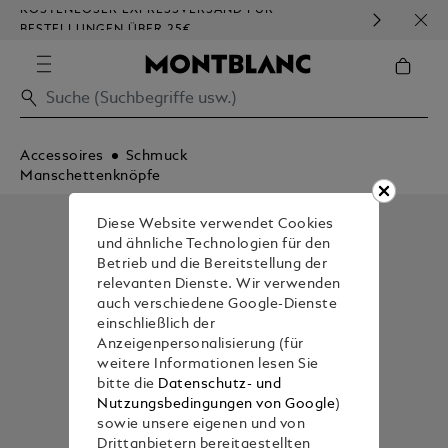
KOSTENLOSER EXPRESSVERSAND FÜR
HOM
BESTELLUNGEN ÜBER 25€
Accessoires
Schmuck
Manschettenknöpfe
Diese Website verwendet Cookies
und ähnliche Technologien für den
Betrieb und die Bereitstellung der
relevanten Dienste. Wir verwenden
auch verschiedene Google-Dienste
einschließlich der
Anzeigenpersonalisierung (für
weitere Informationen lesen Sie
bitte die
Datenschutz- und
Nutzungsbedingungen von Google
)
sowie unsere eigenen und von
Drittanbietern bereitgestellten