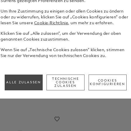
Surfens gezeigten Präferenzen zu senden.
Um Ihre Zustimmung zu einigen oder allen Cookies zu ändern
oder zu widerrufen, klicken Sie auf „Cookies konfigurieren“ oder
lesen Sie unsere
Cookie-Richtlinie
, um mehr zu erfahren.
Klicken Sie auf „Alle zulassen“, um der Verwendung der oben
genannten Cookies zuzustimmen.
und luxuriösen Lederwaren – in unserem
 Filmemachers Wes Anderson. Eine Ode an
Wenn Sie auf „Technische Cookies zulassen“ klicken, stimmen
Sie nur der Verwendung von technischen Cookies zu.
TECHNISCHE
COOKIES
ALLE ZULASSEN
COOKIES
KONFIGURIEREN
ZULASSEN