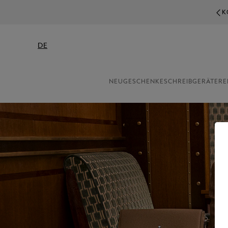
K
DE
NEU
GESCHENKE
SCHREIBGERÄTE
RE