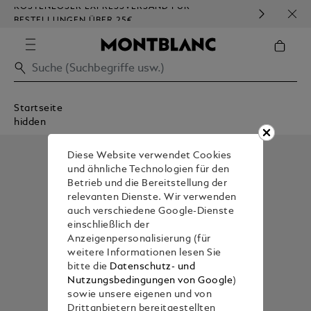
KOSTENLOSER EXPRESSVERSAND FÜR
HOM
BESTELLUNGEN ÜBER 25€
Startseite
hidden
Diese Website verwendet Cookies
und ähnliche Technologien für den
Betrieb und die Bereitstellung der
relevanten Dienste. Wir verwenden
auch verschiedene Google-Dienste
einschließlich der
Anzeigenpersonalisierung (für
weitere Informationen lesen Sie
bitte die
Datenschutz- und
Nutzungsbedingungen von Google
)
sowie unsere eigenen und von
Drittanbietern bereitgestellten