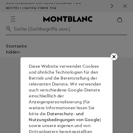
KOSTENLOSER EXPRESSVERSAND FÜR
HOM
BESTELLUNGEN ÜBER 25€
Startseite
hidden
Diese Website verwendet Cookies
und ähnliche Technologien für den
Betrieb und die Bereitstellung der
relevanten Dienste. Wir verwenden
auch verschiedene Google-Dienste
einschließlich der
Anzeigenpersonalisierung (für
weitere Informationen lesen Sie
bitte die
Datenschutz- und
Nutzungsbedingungen von Google
)
sowie unsere eigenen und von
Drittanbietern bereitgestellten