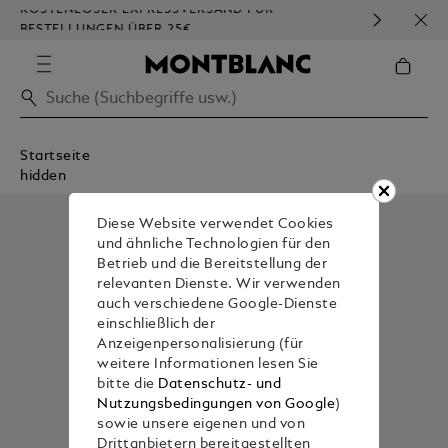
KOSTENLOSER EXPRESSVERSAND FÜR
HOM
BESTELLUNGEN ÜBER 25€
Startseite
hidden
Diese Website verwendet Cookies
und ähnliche Technologien für den
Betrieb und die Bereitstellung der
relevanten Dienste. Wir verwenden
auch verschiedene Google-Dienste
einschließlich der
Anzeigenpersonalisierung (für
weitere Informationen lesen Sie
bitte die
Datenschutz- und
Nutzungsbedingungen von Google
)
sowie unsere eigenen und von
Drittanbietern bereitgestellten