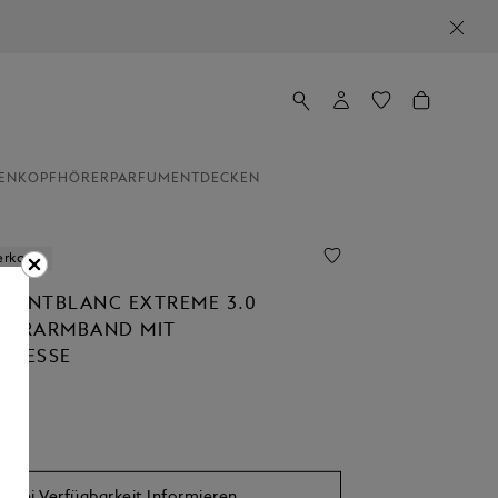
EN
KOPFHÖRER
PARFUM
ENTDECKEN
erkauft
MONTBLANC EXTREME 3.0
DERARMBAND MIT
LIESSE
Bei Verfügbarkeit Informieren