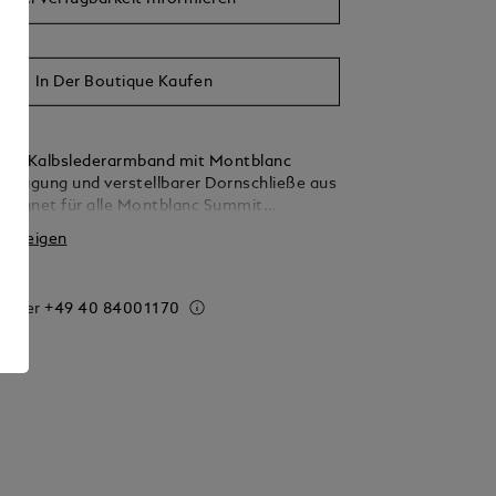
In Der Boutique Kaufen
mm-Kalbslederarmband mit Montblanc
 Prägung und verstellbarer Dornschließe aus
Geeignet für alle Montblanc Summit
es.
 anzeigen
 order
+49 40 84001170