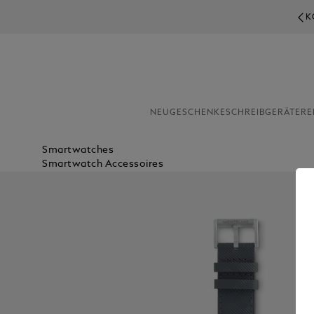
KOST
NEU
GESCHENKE
SCHREIBGERÄTE
RE
Smartwatches
Smartwatch Accessoires