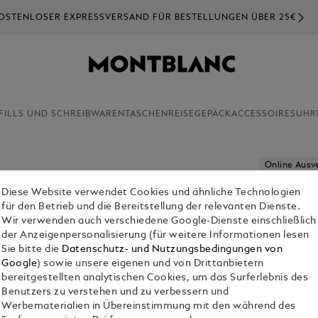
ENLOSER EXPRESSVERSAND FÜR BESTELLUNGEN ÜBER 25€
FILLS UND SCHREIBWAREN
TASCHEN
REISEGEPÄCK
ACCESSOIRES
UHR
Online Ausv
Diese Website verwendet Cookies und ähnliche Technologien
GRAUES 
für den Betrieb und die Bereitstellung der relevanten Dienste.
KALBSLE
Wir verwenden auch verschiedene Google-Dienste einschließlich
DORNSCH
der Anzeigenpersonalisierung (für weitere Informationen lesen
Sie bitte die
Datenschutz- und Nutzungsbedingungen von
€ 90.00
Google
) sowie unsere eigenen und von Drittanbietern
bereitgestellten analytischen Cookies, um das Surferlebnis des
Benutzers zu verstehen und zu verbessern und
Werbematerialien in Übereinstimmung mit den während des