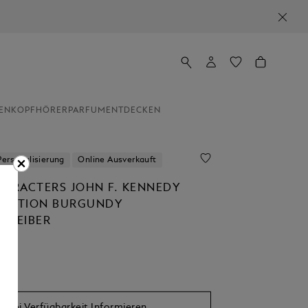
EN
KOPFHÖRER
PARFUM
ENTDECKEN
Personalisierung
Online Ausverkauft
HARACTERS JOHN F. KENNEDY
 EDITION BURGUNDY
HREIBER
Bei Verfügbarkeit Informieren