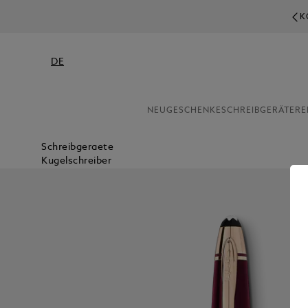
K
DE
NEU
GESCHENKE
SCHREIBGERÄTE
RE
Schreibgeraete
Kugelschreiber