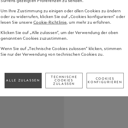
Surfens gezeigten Präferenzen zu senden.
Um Ihre Zustimmung zu einigen oder allen Cookies zu ändern
oder zu widerrufen, klicken Sie auf „Cookies konfigurieren“ oder
lesen Sie unsere
Cookie-Richtlinie
, um mehr zu erfahren.
Klicken Sie auf „Alle zulassen“, um der Verwendung der oben
genannten Cookies zuzustimmen.
Die Special 
bekannteste
Wenn Sie auf „Technische Cookies zulassen“ klicken, stimmen
Geschichte. 
Sie nur der Verwendung von technischen Cookies zu.
Leben des e
Alle Details
burgunderro
berühmten Iv
Harvard Univ
TECHNISCHE
COOKIES
Call to
ALLE ZULASSEN
COOKIES
als Gravur d
KONFIGURIEREN
ZULASSEN
drei charak
für die drei
Edition vom
charakteris
Vergoldung
von Gelbgold
Schreibgerä