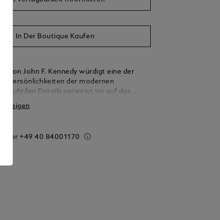
In Der Boutique Kaufen
Edition John F. Kennedy würdigt eine der
n Persönlichkeiten der modernen
In subtilen Details verweist sie auf das
hemaligen US-Präsidenten. Das
 anzeigen
te Edelharz erinnert an Kennedys
y-League-Stil und ist von seiner Zeit an der
ersity inspiriert. Seine Initialen „JFK“ zieren
 order
+49 40 84001170
en charakteristisch vergoldeten Clip. und die
teristisch vergoldeten Kappenringe stehen
 Brüder Kennedys. Gekrönt wird die Special
 Montblanc Emblem aus Edelharz.Mit
tischem Gold und/oder charakteristischer
 beschreibt Montblanc die moderne Nuance
. die zu einem beliebten Farbton für die
te der Maison geworden ist.