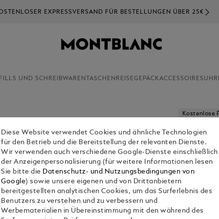
OSTENLOSER EXPRESSVERSAND FÜR BESTELLUNGEN ÜBER 25€
FILLS UND SCHREIBWAREN
TASCHEN
REISEGEPÄCK
ACCESSOIRES
UHR
Kostenlose 
Diese Website verwendet Cookies und ähnliche Technologien
GREAT C
für den Betrieb und die Bereitstellung der relevanten Dienste.
SPECIAL
Wir verwenden auch verschiedene Google-Dienste einschließlich
KUGELSC
der Anzeigenpersonalisierung (für weitere Informationen lesen
Sie bitte die
Datenschutz- und Nutzungsbedingungen von
€ 1,080.00
Google
) sowie unsere eigenen und von Drittanbietern
bereitgestellten analytischen Cookies, um das Surferlebnis des
Benutzers zu verstehen und zu verbessern und
Werbematerialien in Übereinstimmung mit den während des