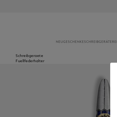
NEU
GESCHENKE
SCHREIBGERÄTE
RE
Schreibgeraete
Fuellfederhalter