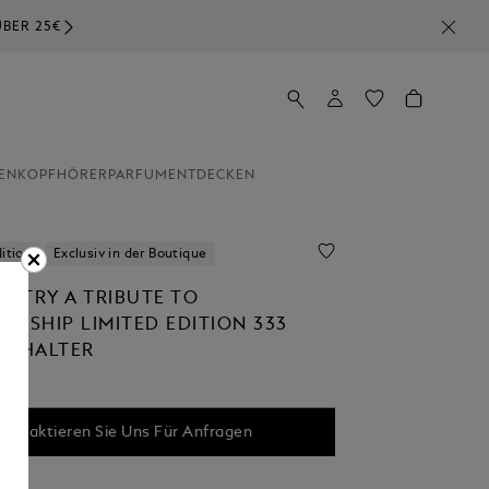
EN
KOPFHÖRER
PARFUM
ENTDECKEN
dition
Exclusiv in der Boutique
ISTRY A TRIBUTE TO
ANSHIP LIMITED EDITION 333
ERHALTER
ontaktieren Sie Uns Für Anfragen