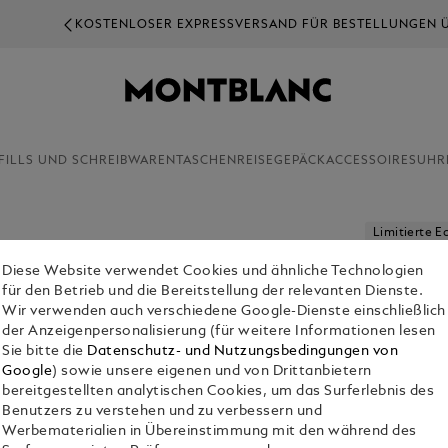
KOSTENLOSER EXPRESSVERSAND FÜR BESTELLUNGEN ÜBER 25€
FILLS UND SCHREIBWAREN
TASCHEN
REISEGEPÄCK
ACCESSOIRES
UHR
Limitierte E
Diese Website verwendet Cookies und ähnliche Technologien
HIGH ART
für den Betrieb und die Bereitstellung der relevanten Dienste.
CRAFTSM
Wir verwenden auch verschiedene Google-Dienste einschließlich
FÜLLFED
der Anzeigenpersonalisierung (für weitere Informationen lesen
Sie bitte die
Datenschutz- und Nutzungsbedingungen von
Google
) sowie unsere eigenen und von Drittanbietern
bereitgestellten analytischen Cookies, um das Surferlebnis des
K
Benutzers zu verstehen und zu verbessern und
Werbematerialien in Übereinstimmung mit den während des