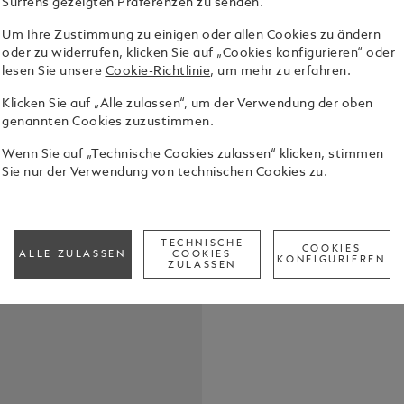
Surfens gezeigten Präferenzen zu senden.
Um Ihre Zustimmung zu einigen oder allen Cookies zu ändern
Die High Ar
oder zu widerrufen, klicken Sie auf „Cookies konfigurieren“ oder
Edition 333
lesen Sie unsere
Cookie-Richtlinie
, um mehr zu erfahren.
kulturellen
Kunstfertig
Alle Details
Klicken Sie auf „Alle zulassen“, um der Verwendung der oben
verwoben si
genannten Cookies zuzustimmen.
sowie die vi
Mittelpunkt. Das Design des Schreibgeräts ist
Wenn Sie auf „Technische Cookies zulassen“ klicken, stimmen
Call to
zeitlosen P
Sie nur der Verwendung von technischen Cookies zu.
inspiriert.
und Behälter
Überzug aus
geometrisch
TECHNISCHE
COOKIES
kunstvolle 
ALLE ZULASSEN
COOKIES
KONFIGURIEREN
ZULASSEN
ein beständi
Weitere, vo
Details zie
raffinierte 
Widerstandskraft gepräg
totemisches
unerschütte
auf dem Kap