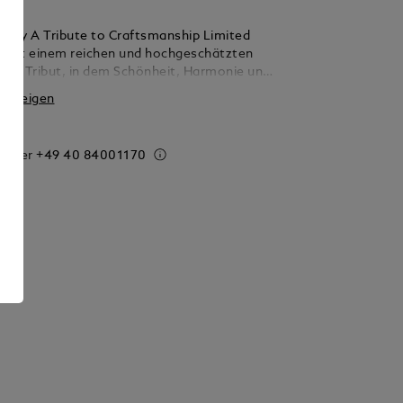
tistry A Tribute to Craftsmanship Limited
 zollt einem reichen und hochgeschätzten
 Erbe Tribut, in dem Schönheit, Harmonie und
keit untrennbar mit Leben und Kunst
 anzeigen
nd, und stellt den verehrten Geist der Stärke
elschichtige Symbolik der Natur in den
 von
 order
+49 40 84001170
rinzipien und sorgfältiger Handwerkskunst
 Die transluzente blaue Unterzug von Kappe
 ist mit einem skelettierten, rhodinierten
 massivem 750er Gold verziert, der ein
es, sechseckiges Muster aufweist. Dieses
Design erinnert an einen Schildkrötenpanzer –
ges Symbol für Langlebigkeit in der Kultur.
n traditionellen Schutzelementen inspirierte
ren den Konus und unterstreichen die
Ästhetik der Edition, die von Stärke und
t ist. Eine filigrane Libelle – ein
 Wesen, das Glück, Stärke, Mut und
rliche Entschlossenheit symbolisiert – ruht
penkopf, direkt unterhalb des in schwarzem