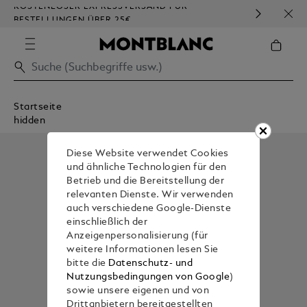
KOSTENLOSER EXPRESSVERSAND FÜR
HOM
BESTELLUNGEN ÜBER 25€
Startseite
hidden
Diese Website verwendet Cookies
und ähnliche Technologien für den
Betrieb und die Bereitstellung der
relevanten Dienste. Wir verwenden
auch verschiedene Google-Dienste
einschließlich der
Anzeigenpersonalisierung (für
weitere Informationen lesen Sie
bitte die
Datenschutz- und
Nutzungsbedingungen von Google
)
sowie unsere eigenen und von
Drittanbietern bereitgestellten