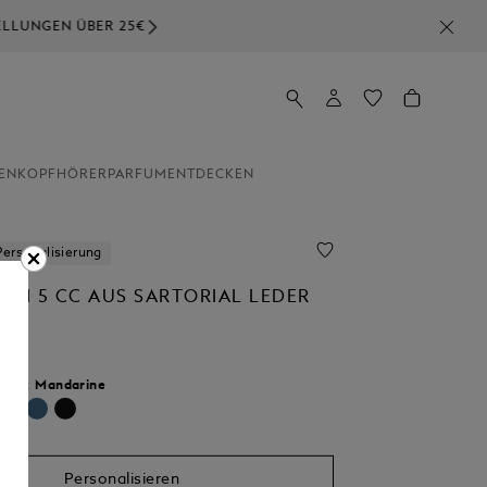
EN
KOPFHÖRER
PARFUM
ENTDECKEN
Personalisierung
TUI 5 CC AUS SARTORIAL LEDER
lour:
Mandarine
ausgewählt
Personalisieren