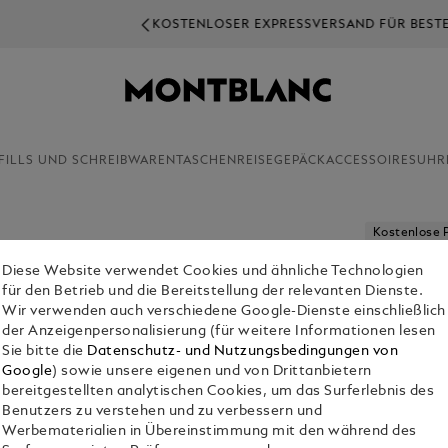
KOSTENLOSER EXPRESSVERSAND FÜR BESTELLUNGEN ÜBER 25€
FILLS UND SCHREIBWAREN
TASCHEN
REISEGEPÄCK
ACCESSOIRES
UHR
Kostenlose 
Diese Website verwendet Cookies und ähnliche Technologien
KARTENE
für den Betrieb und die Bereitstellung der relevanten Dienste.
€ 210.00
Wir verwenden auch verschiedene Google-Dienste einschließlich
der Anzeigenpersonalisierung (für weitere Informationen lesen
Sie bitte die
Datenschutz- und Nutzungsbedingungen von
Auswählen
Co
Google
) sowie unsere eigenen und von Drittanbietern
bereitgestellten analytischen Cookies, um das Surferlebnis des
Benutzers zu verstehen und zu verbessern und
Werbematerialien in Übereinstimmung mit den während des