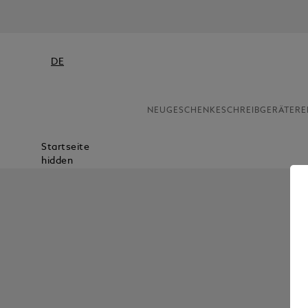
DE
NEU
GESCHENKE
SCHREIBGERÄTE
RE
Startseite
hidden