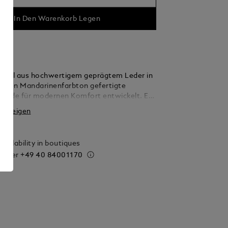
In Den Warenkorb Legen
tvoll aus hochwertigem geprägtem Leder in
lligen Mandarinenfarbton gefertigte
wurde für modernen Komfort entwickelt. Es
ren Stauraum für bis zu fünf Kreditkarten
 anzeigen
für, dass Sie unterwegs jederzeit leicht auf
gsten Dinge zugreifen können. Durch das
ontblanc Emblem auf der Vorderseite wird
vailability in boutiques
on Eleganz vermittelt.
 order
+49 40 84001170