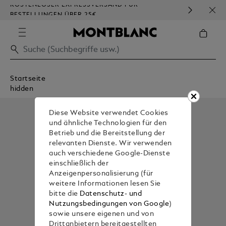
KOSTENLOSER EXPRESSVERSAND FÜR
HOM
BESTELLUNGEN ÜBER 25€
Startseite
hidden
Diese Website verwendet Cookies
und ähnliche Technologien für den
Betrieb und die Bereitstellung der
relevanten Dienste. Wir verwenden
auch verschiedene Google-Dienste
einschließlich der
Anzeigenpersonalisierung (für
weitere Informationen lesen Sie
bitte die
Datenschutz- und
Nutzungsbedingungen von Google
)
sowie unsere eigenen und von
Drittanbietern bereitgestellten