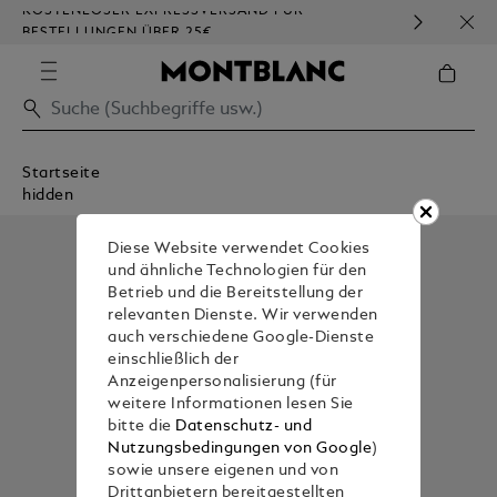
KOSTENLOSER EXPRESSVERSAND FÜR
HOM
BESTELLUNGEN ÜBER 25€
Startseite
hidden
Diese Website verwendet Cookies
und ähnliche Technologien für den
Betrieb und die Bereitstellung der
relevanten Dienste. Wir verwenden
auch verschiedene Google-Dienste
einschließlich der
Anzeigenpersonalisierung (für
weitere Informationen lesen Sie
bitte die
Datenschutz- und
Nutzungsbedingungen von Google
)
sowie unsere eigenen und von
Drittanbietern bereitgestellten