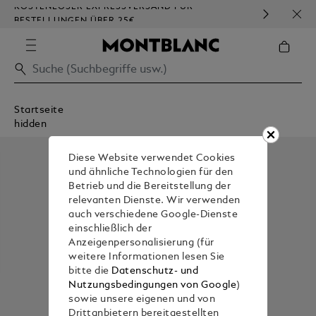
KOSTENLOSER EXPRESSVERSAND FÜR
HOM
BESTELLUNGEN ÜBER 25€
Startseite
hidden
Diese Website verwendet Cookies
und ähnliche Technologien für den
Betrieb und die Bereitstellung der
relevanten Dienste. Wir verwenden
auch verschiedene Google-Dienste
einschließlich der
Anzeigenpersonalisierung (für
weitere Informationen lesen Sie
bitte die
Datenschutz- und
Nutzungsbedingungen von Google
)
sowie unsere eigenen und von
Drittanbietern bereitgestellten