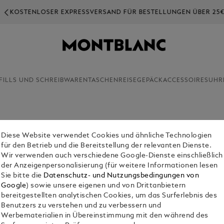
OSTENLOSER EXPRESSVERSAND FÜR BESTELLUNGEN ÜBER 25€
FILLS UND SCHREIBWAREN
TASCHEN
REISEGEPÄCK
ACCESSOIRES
UHR
Diese Website verwendet Cookies und ähnliche Technologien
SCHREIB
für den Betrieb und die Bereitstellung der relevanten Dienste.
€ 2,000.00
Wir verwenden auch verschiedene Google-Dienste einschließlich
der Anzeigenpersonalisierung (für weitere Informationen lesen
Sie bitte die
Datenschutz- und Nutzungsbedingungen von
Google
) sowie unsere eigenen und von Drittanbietern
bereitgestellten analytischen Cookies, um das Surferlebnis des
Benutzers zu verstehen und zu verbessern und
Werbematerialien in Übereinstimmung mit den während des