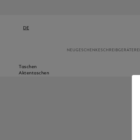
K
DE
NEU
GESCHENKE
SCHREIBGERÄTE
RE
Taschen
Aktentaschen