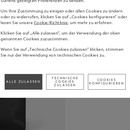
Surfens gezeigten Präferenzen zu senden.
Um Ihre Zustimmung zu einigen oder allen Cookies zu ändern
oder zu widerrufen, klicken Sie auf „Cookies konfigurieren“ oder
Mit ihrer Fr
lesen Sie unsere
Cookie-Richtlinie
, um mehr zu erfahren.
kompakte S
Umschlags a
Klicken Sie auf „Alle zulassen“, um der Verwendung der oben
Logo in der
Alle Details
genannten Cookies zuzustimmen.
genarbtem Le
darunter ein
Wenn Sie auf „Technische Cookies zulassen“ klicken, stimmen
Reißverschl
Sie nur der Verwendung von technischen Cookies zu.
Check a
Schreibgerä
Call to
Schulterrie
Tragen.
TECHNISCHE
COOKIES
ALLE ZULASSEN
COOKIES
KONFIGURIEREN
ZULASSEN