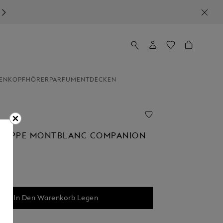
EN
KOPFHÖRER
PARFUM
ENTDECKEN
MAPPE MONTBLANC COMPANION
In Den Warenkorb Legen