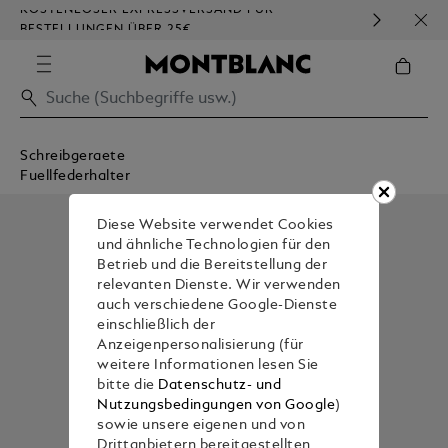
KOSTENLOSER EXPRESSVERSAND FÜR
HOM
BESTELLUNGEN ÜBER 25€
Schreibgeraete
Fuellfederhalter
Diese Website verwendet Cookies
und ähnliche Technologien für den
Betrieb und die Bereitstellung der
relevanten Dienste. Wir verwenden
auch verschiedene Google-Dienste
einschließlich der
Anzeigenpersonalisierung (für
weitere Informationen lesen Sie
bitte die
Datenschutz- und
Nutzungsbedingungen von Google
)
sowie unsere eigenen und von
Drittanbietern bereitgestellten